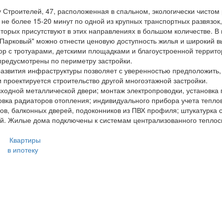
у Строителей, 47, расположенная в спальном, экологически чистом
 не более 15-20 минут по одной из крупных транспортных развязок
торых присутствуют в этих направлениях в большом количестве. В
Парковый" можно отнести ценовую доступность жилья и широкий в
ор с тротуарами, детскими площадками и благоустроенной террит
предусмотрены по периметру застройки.
звития инфраструктуры позволяет с уверенностью предположить, 
и проектируется строительство другой многоэтажной застройки.
ходной металлической двери; монтаж электропроводки, установка 
новка радиаторов отопления; индивидуального прибора учета тепло
ков, балконных дверей, подоконников из ПВХ профиля; штукатурка с
ий. Жилые дома подключены к системам централизованного тепло
Квартиры
в ипотеку